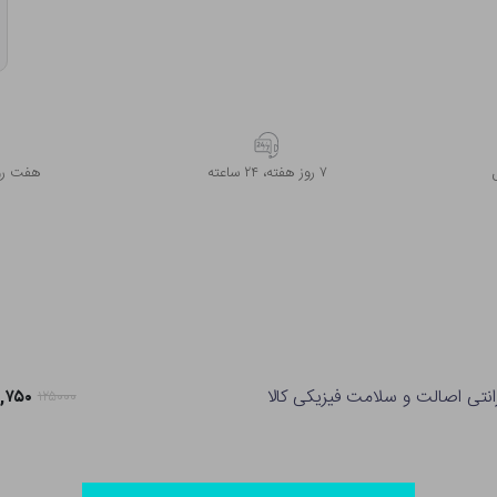
۷ روز ﻫﻔﺘﻪ، ۲۴ ﺳﺎﻋﺘﻪ
هفت روز
انتی اصالت و سلامت فیزیکی کالا
۹۸,۷۵۰ ت
۱۲۵۰۰۰