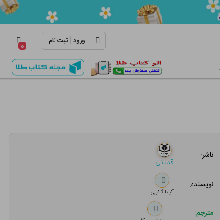
|
ورود
ثبت نام
۰
ناشر:
قدیانی
نویسنده:
آنیتا گانری
مترجم: