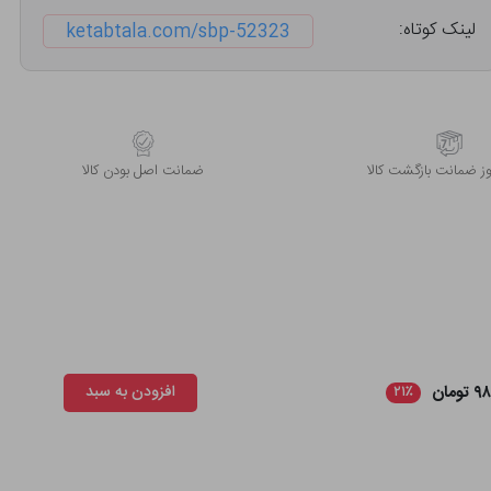
لینک کوتاه:
ketabtala.com/sbp-52323
 ضمانت بازگشت کالا
ﺿﻤﺎﻧﺖ اﺻﻞ ﺑﻮدن ﮐﺎﻟﺎ
ومان
افزودن به سبد
۲۱٪