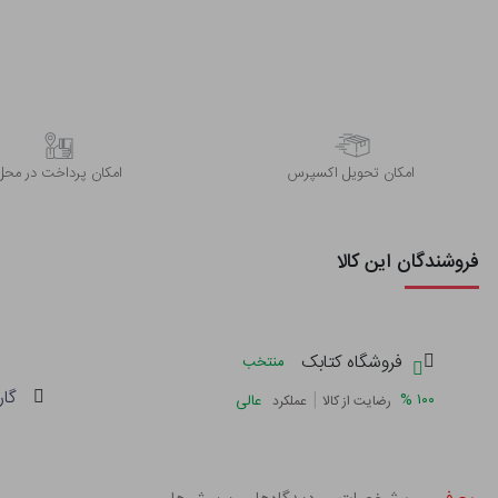
اﻣﮑﺎن ﺗﺤﻮﯾﻞ اﮐﺴﭙﺮس
امکان پرداخت در محل
فروشندگان این کالا
فروشگاه کتابک
منتخب
گار
|
%
۱۰۰
عالی
رضایت از کالا
عملکرد