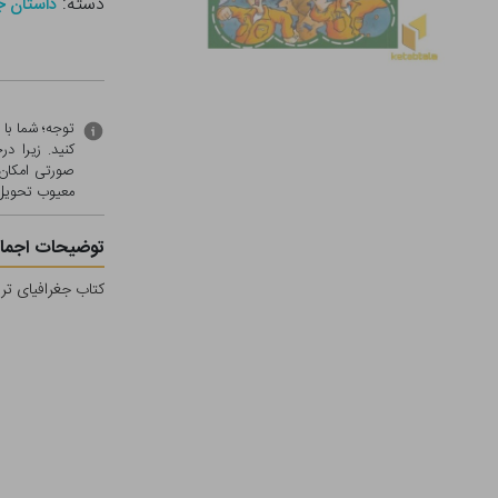
دسته:
داستان جو
توجه؛ شما با
کنید. زیرا 
صورتی امکان 
معيوب تحویل 
توضیحات اجمال
کتاب جغرافیای ترسناک (1)زلزله لرزناک اثر آنیت