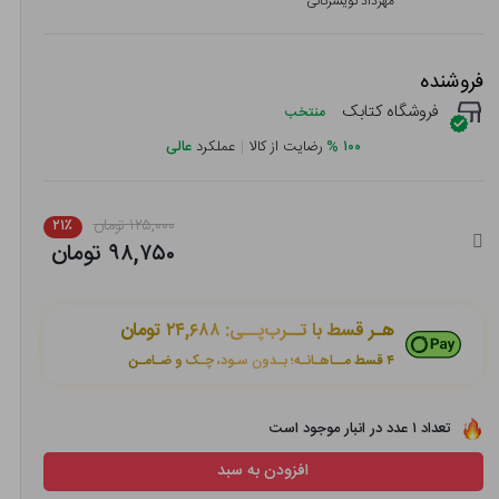
مهرداد تویسرکانی
فروشنده
فروشگاه کتابک
منتخب
۱۰۰
%
رضایت از کالا
|
عملکرد
عالی
۱۲۵,۰۰۰ تومان
۲۱٪
۹۸,۷۵۰ تومان
هـر قسط با تــرب‌پــی:
۲۴,۶۸۸ تومان
۴ قسط مــاهـانـه؛ بـدون سـود، چـک و ضـامـن
تعداد ۱ عدد در انبار موجود است
افزودن به سبد