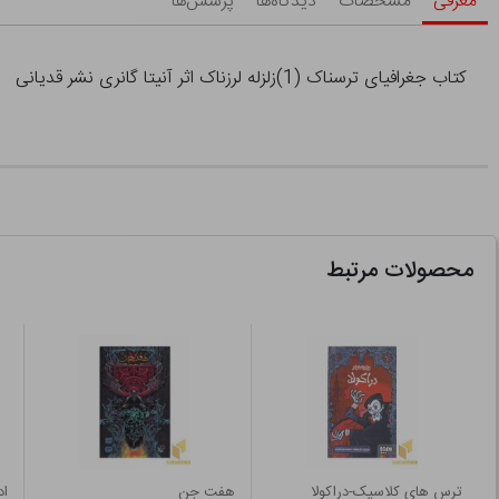
معرفی
مشخصات
دیدگاه‌ها
پرسش‌ها
کتاب جغرافیای ترسناک (1)زلزله لرزناک اثر آنیتا گانری نشر قدیانی
محصولات مرتبط
ترس های کلاسیک-دراکولا
هفت جن
اد