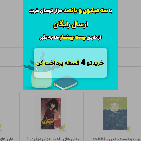
بیات وحشت-دختران کطولحو
رمان های راحت خوان دیگری 1