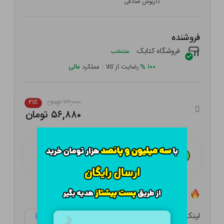
داریوش صادقی
فروشنده
فروشگاه کتابک
منتخب
۱۰۰
%
رضایت از کالا
|
عملکرد
عالی
۷۲,۰۰۰ تومان
۲۱٪
۵۶,۸۸۰ تومان
هـر قسط با تــرب‌پــی:
۱۴,۲۲۰ تومان
۴ قسط مــاهـانـه؛ بـدون سـود، چـک و ضـامـن
تعداد ۱۳ عدد در انبار موجود است
لینک کوتاه:
ketabtala.com/sbp-52327