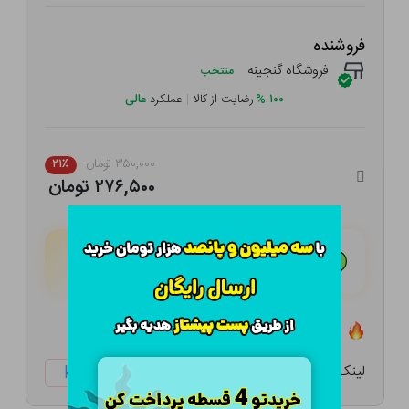
فروشنده
فروشگاه گنجینه
منتخب
۱۰۰
%
رضایت از کالا
|
عملکرد
عالی
۳۵۰,۰۰۰ تومان
۲۱٪
۲۷۶,۵۰۰ تومان
هـر قسط با تــرب‌پــی:
۶۹,۱۲۵ تومان
۴ قسط مــاهـانـه؛ بـدون سـود، چـک و ضـامـن
تعداد ۲ عدد در انبار موجود است
لینک کوتاه:
ketabtala.com/sbp-52333