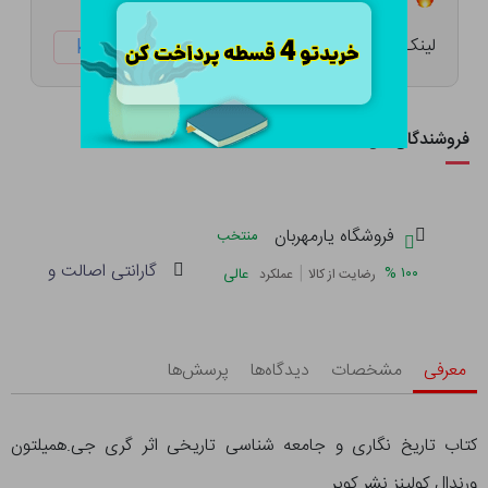
لینک کوتاه:
ketabtala.com/sbp-52338
فروشندگان این کالا
فروشگاه یارمهربان
منتخب
گارانتی اصالت و سلامت 
|
%
۱۰۰
عالی
رضایت از کالا
عملکرد
معرفی
مشخصات
دیدگاه‌ها
پرسش‌ها
کتاب تاریخ نگاری و جامعه شناسی تاریخی اثر گری جی.همیلتون
ورندال کولینز نشر کویر