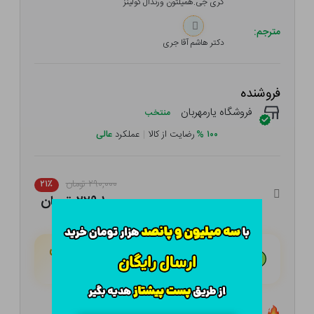
گری جی.همیلتون ورندال کولینز
مترجم:
دکتر هاشم آقا جری
فروشنده
فروشگاه یارمهربان
منتخب
۱۰۰
%
رضایت از کالا
|
عملکرد
عالی
۲۹۰,۰۰۰ تومان
۲۱٪
۲۲۹,۱۰۰ تومان
هـر قسط با تــرب‌پــی:
۵۷,۲۷۵ تومان
۴ قسط مــاهـانـه؛ بـدون سـود، چـک و ضـامـن
تعداد ۲ عدد در انبار موجود است