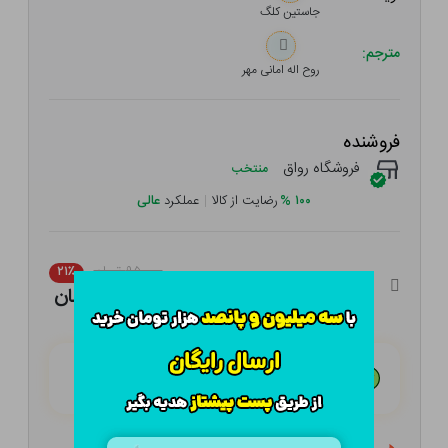
جاستین کلگ
مترجم:
روح اله امانی مهر
فروشنده
فروشگاه رواق
منتخب
۱۰۰
%
رضایت از کالا
|
عملکرد
عالی
۹۵,۰۰۰ تومان
۲۱٪
۷۵,۰۵۰ تومان
هـر قسط با تــرب‌پــی:
۱۸,۷۶۳ تومان
۴ قسط مــاهـانـه؛ بـدون سـود، چـک و ضـامـن