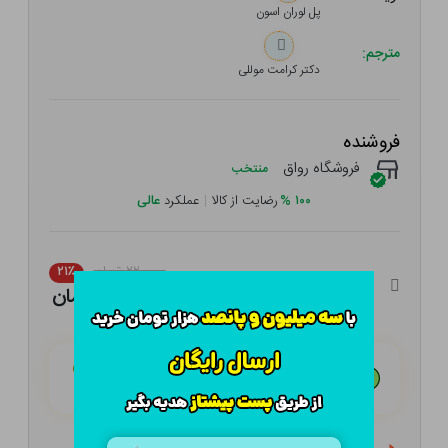
پل لوران اسون
مترجم:
دکتر کرامت موللی
فروشنده
فروشگاه رواق
منتخب
۱۰۰
%
رضایت از کالا
|
عملکرد
عالی
۲۲۰,۰۰۰ تومان
۲۱٪
۱۷۳,۸۰۰ تومان
هـر قسط با تــرب‌پــی:
۴۳,۴۵۰ تومان
۴ قسط مــاهـانـه؛ بـدون سـود، چـک و ضـامـن