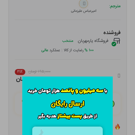
مترجم:
امیرعباس علیزمانی
فروشنده
فروشگاه یارمهربان
منتخب
۱۰۰
%
رضایت از کالا
|
عملکرد
عالی
۱۹۵,۰۰۰ تومان
۲۱٪
۱۵۴,۰۵۰ تومان
هـر قسط با تــرب‌پــی:
۳۸,۵۱۳ تومان
۴ قسط مــاهـانـه؛ بـدون سـود، چـک و ضـامـن
تعداد ۰ عدد در انبار موجود است