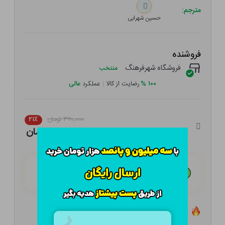
مترجم:
حسین شهرابی
فروشنده
فروشگاه شهرفرهنگ
منتخب
۱۰۰
%
رضایت از کالا
|
عملکرد
عالی
۳۲۰,۰۰۰ تومان
۲۱٪
۲۵۲,۸۰۰ تومان
هـر قسط با تــرب‌پــی:
۶۳,۲۰۰ تومان
۴ قسط مــاهـانـه؛ بـدون سـود، چـک و ضـامـن
تعداد ۲ عدد در انبار موجود است