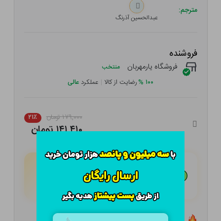
مترجم:
عبدالحسین آذرنگ
فروشنده
فروشگاه یارمهربان
منتخب
۱۰۰
%
رضایت از کالا
|
عملکرد
عالی
۱۷۹,۰۰۰ تومان
۲۱٪
۱۴۱,۴۱۰ تومان
هـر قسط با تــرب‌پــی:
۳۵,۳۵۳
تومان
۴ قسط مــاهـانـه؛ بـدون سـود، چـک و ضـامـن
تعداد ۴ عدد در انبار موجود است