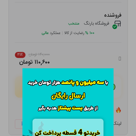
فروشنده
فروشگاه بارنگ
منتخب
۱۰۰
%
رضایت از کالا
|
عملکرد
عالی
۱۴۰,۰۰۰ تومان
۲۱٪
۱۱۰,۶۰۰ تومان
هـر قسط با تــرب‌پــی:
۲۷,۶۵۰ تومان
۴ قسط مــاهـانـه؛ بـدون سـود، چـک و ضـامـن
تعداد ۰ عدد در انبار موجود است
لینک کوتاه:
ketabtala.com/sbp-52387