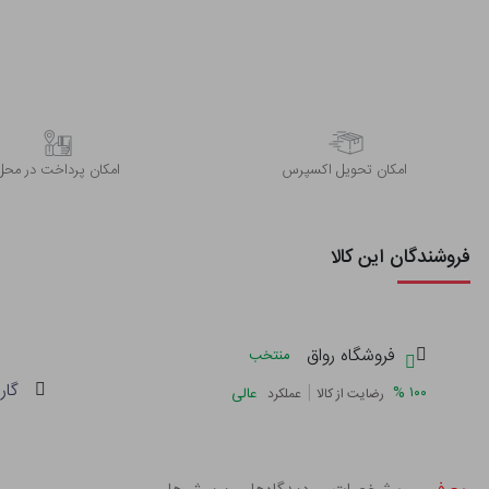
اﻣﮑﺎن ﺗﺤﻮﯾﻞ اﮐﺴﭙﺮس
امکان پرداخت در محل
فروشندگان این کالا
فروشگاه رواق
منتخب
گار
|
%
۱۰۰
عالی
رضایت از کالا
عملکرد