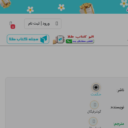
|
ورود
ثبت نام
۰
ناشر:
حکمت
نویسنده:
گونترفیگال
مترجم: