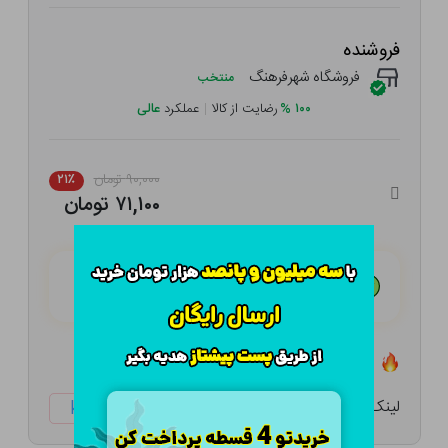
فروشنده
فروشگاه شهرفرهنگ
منتخب
۱۰۰
%
رضایت از کالا
|
عملکرد
عالی
۹۰,۰۰۰ تومان
۲۱٪
۷۱,۱۰۰ تومان
هـر قسط با تــرب‌پــی:
۱۷,۷۷۵ تومان
۴ قسط مــاهـانـه؛ بـدون سـود، چـک و ضـامـن
تعداد ۰ عدد در انبار موجود است
لینک کوتاه:
ketabtala.com/sbp-52406