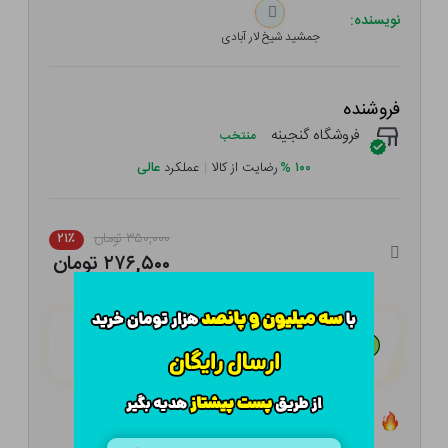
نویسنده:
جمشید شیخ لار آبادی
فروشنده
فروشگاه گنجینه
منتخب
۱۰۰
%
رضایت از کالا
|
عملکرد
عالی
۳۵۰,۰۰۰ تومان
۲۱٪
۲۷۶,۵۰۰ تومان
هـر قسط با تــرب‌پــی:
۶۹,۱۲۵ تومان
۴ قسط مــاهـانـه؛ بـدون سـود، چـک و ضـامـن
تعداد ۹ عدد در انبار موجود است