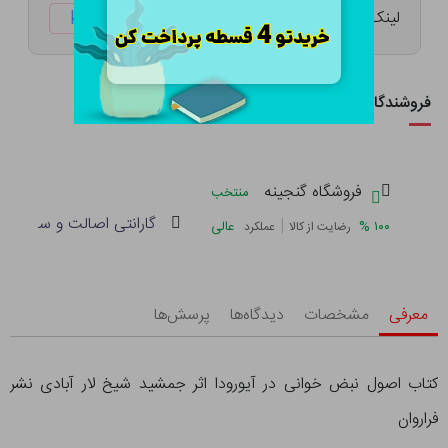
لینک کوتاه:
ketabtala.com/sbp-53629
فروشندگان این کالا
فروشگاه گنجینه
منتخب
گارانتی اصالت و سلامت فی
|
%
۱۰۰
عالی
رضایت از کالا
عملکرد
معرفی
مشخصات
دیدگاه‌ها
پرسش‌ها
کتاب اصول نبض خوانی در آیورودا اثر جمشید شیخ لار آبادی نشر
فراروان