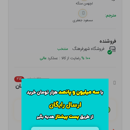
لچهمن سنگه
مترجم:
مسعود جعفری
فروشنده
فروشگاه شهرفرهنگ
منتخب
۱۰۰
%
رضایت از کالا
|
عملکرد
عالی
۳۵۰,۰۰۰ تومان
۲۱٪
۲۷۶,۵۰۰ تومان
هـر قسط با تــرب‌پــی:
۶۹,۱۲۵ تومان
۴ قسط مــاهـانـه؛ بـدون سـود، چـک و ضـامـن