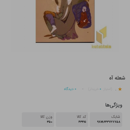
شعله آه
.
۰
۰
دیدگاه
(امتیاز
خریدار)
ویژگی‌ها
شابک
کد کالا
وزن کالا
۳۵۰
۴۳۳۸۱
۹۷۸۹۶۴۳۷۲۷۷۵۸