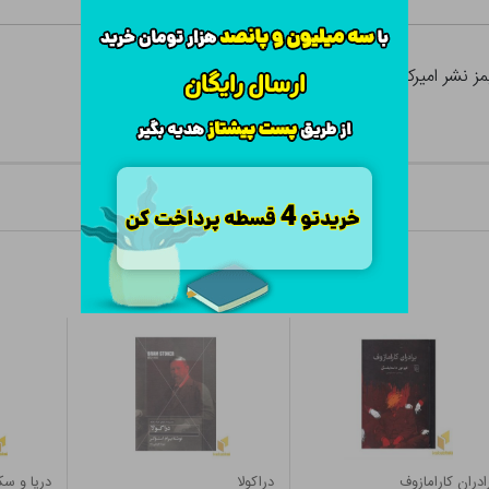
ادران کارامازوف
دراکولا
دریا و س