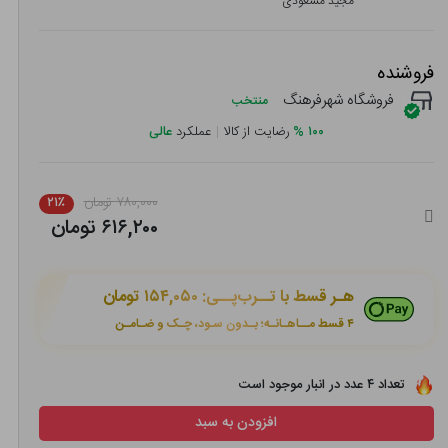
مجید مسعودی
فروشنده
فروشگاه شهرفرهنگ
منتخب
۱۰۰
%
رضایت از کالا
|
عملکرد
عالی
۷۸۰,۰۰۰ تومان
۲۱٪
۶۱۶,۲۰۰ تومان
هـر قسط با تــرب‌پــی:
۱۵۴,۰۵۰ تومان
۴ قسط مــاهـانـه؛ بـدون سـود، چـک و ضـامـن
تعداد ۴ عدد در انبار موجود است
افزودن به سبد