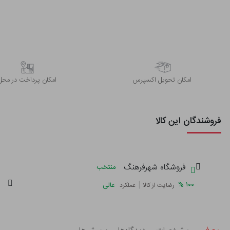
اﻣﮑﺎن ﺗﺤﻮﯾﻞ اﮐﺴﭙﺮس
امکان پرداخت در محل
فروشندگان این کالا
فروشگاه شهرفرهنگ
منتخب
|
%
۱۰۰
عالی
رضایت از کالا
عملکرد