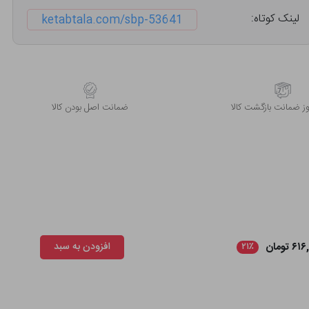
لینک کوتاه:
ketabtala.com/sbp-53641
 ضمانت بازگشت کالا
ﺿﻤﺎﻧﺖ اﺻﻞ ﺑﻮدن ﮐﺎﻟﺎ
۶ تومان
افزودن به سبد
۲۱٪