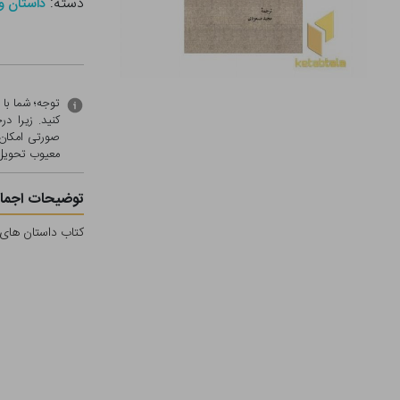
دسته:
داستان و
توجه؛ شما با
کنید. زیرا 
صورتی امکان 
معيوب تحویل 
توضیحات اجمال
کتاب داستان های خارجی(81)تصویر یک زن(دوجلدی) اثر