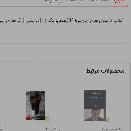
معرفی
مشخصات
دیدگاه‌ها
پرسش‌ها
کتاب داستان های خارجی(81)تصویر یک زن(دوجلدی) اثر هنری جیمز نشر امیرکبیر
محصولات مرتبط
همه ی نام ها
روستای ما
بر