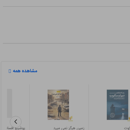
مشاهده همه
کوت
زمین هرگز نمی میرد
یوشینو افسانه درب