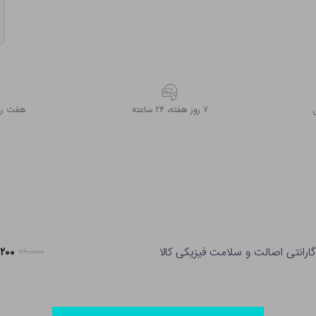
۷ روز ﻫﻔﺘﻪ، ۲۴ ﺳﺎﻋﺘﻪ
هفت روز
گارانتی اصالت و سلامت فیزیکی کالا
۱۶,۲۰۰
۷۸۰۰۰۰