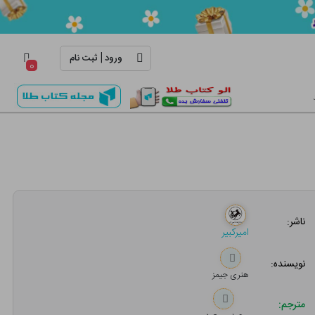
|
ورود
ثبت نام
۰
ناشر:
امیرکبیر
نویسنده:
هنری جیمز
مترجم: