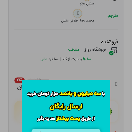
میشل‌ فوکو
مترجم:
محمد رضا اخلاقی منش
فروشنده
فروشگاه رواق
منتخب
۱۰۰
%
رضایت از کالا
|
عملکرد
عالی
۱۵۰,۰۰۰ تومان
۲۱٪
۱۱۸,۵۰۰ تومان
هـر قسط با تــرب‌پــی:
۲۹,۶۲۵ تومان
۴ قسط مــاهـانـه؛ بـدون سـود، چـک و ضـامـن