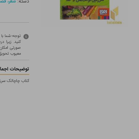
دسته:
شعر، قصه
توجه؛ شما با
کنید. زیرا 
صورتی امکان 
معيوب تحویل 
توضیحات اجمال
کتاب چاچالک سرزم