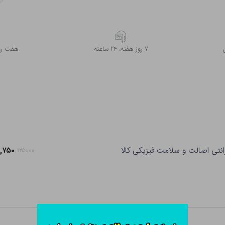
۷ روز ﻫﻔﺘﻪ، ۲۴ ﺳﺎﻋﺘﻪ
هفت روز
انتی اصالت و سلامت فیزیکی کالا
۹۸,۷۵۰ ت
۱۲۵۰۰۰