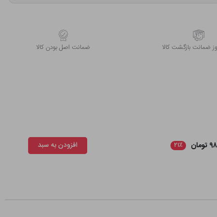
 ضمانت بازگشت کالا
ﺿﻤﺎﻧﺖ اﺻﻞ ﺑﻮدن ﮐﺎﻟﺎ
ومان
افزودن به سبد
۲۱٪