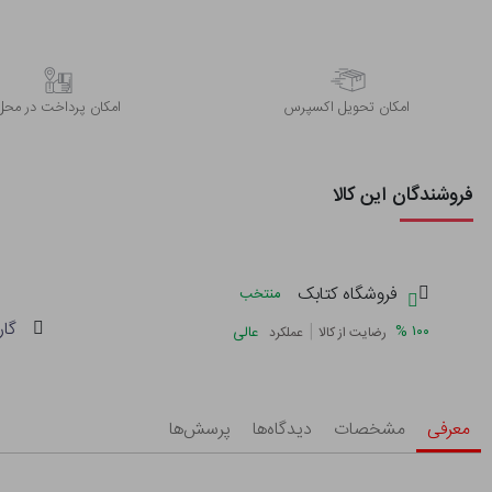
اﻣﮑﺎن ﺗﺤﻮﯾﻞ اﮐﺴﭙﺮس
امکان پرداخت در محل
فروشندگان این کالا
فروشگاه کتابک
منتخب
گار
|
%
۱۰۰
عالی
رضایت از کالا
عملکرد
معرفی
مشخصات
دیدگاه‌ها
پرسش‌ها