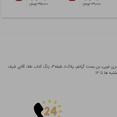
۷۹,۰۰۰ تومان
۳۵,۰۰۰ تومان
آدرس تحویل حضوری سفارشات: میدان انقلاب، خیابان انقلاب، خیابان ۱۲ فروردین، خیابان شهدای ژاندارمری غربی، بن بست گرانفر، پلاک۱، طبقه۳، زنگ کتاب طلا، آقای شرف