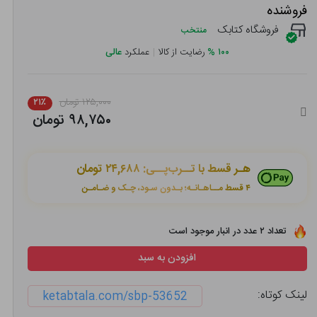
فروشنده
فروشگاه کتابک
منتخب
۱۰۰
%
رضایت از کالا
|
عملکرد
عالی
۱۲۵,۰۰۰ تومان
۲۱٪
۹۸,۷۵۰ تومان
هـر قسط با تــرب‌پــی:
۲۴,۶۸۸ تومان
۴ قسط مــاهـانـه؛ بـدون سـود، چـک و ضـامـن
تعداد ۲ عدد در انبار موجود است
افزودن به سبد
لینک کوتاه:
ketabtala.com/sbp-53652