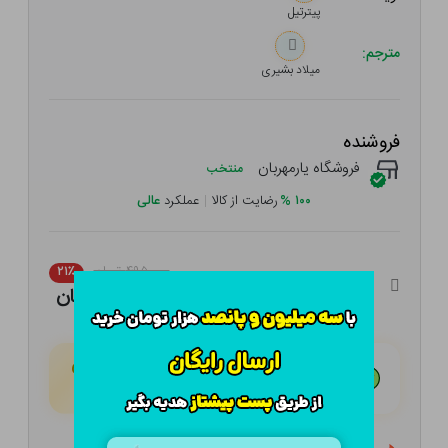
پیترتیل
مترجم:
میلاد بشیری
فروشنده
فروشگاه یارمهربان
منتخب
۱۰۰
%
رضایت از کالا
|
عملکرد
عالی
۴۹۵,۰۰۰ تومان
۲۱٪
۳۹۱,۰۵۰ تومان
هـر قسط با تــرب‌پــی:
۹۷,۷۶۳ تومان
۴ قسط مــاهـانـه؛ بـدون سـود، چـک و ضـامـن