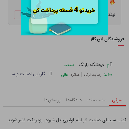
تعداد ۳ عدد در انبار موجود است
لینک کوتاه:
ketabtala.com/sbp-53665
فروشندگان این کالا
فروشگاه بارنگ
منتخب
گارانتی اصالت و سلامت فی
|
%
۱۰۰
عالی
رضایت از کالا
عملکرد
معرفی
مشخصات
دیدگاه‌ها
پرسش‌ها
کتاب سینمای صامت اثر لیام اولیری-پل شرودر رودریگث نشر شوند