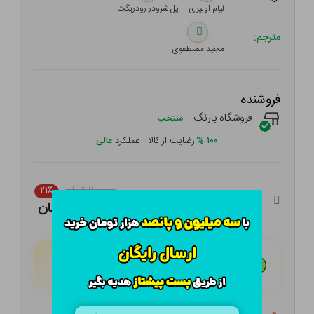
لیام اولیری
پل شرودر رودریگث
مترجم:
مجید مصطفوی
فروشنده
فروشگاه بارنگ
منتخب
۱۰۰
%
رضایت از کالا
|
عملکرد
عالی
۲۰۰,۰۰۰ تومان
۲۱٪
۱۵۸,۰۰۰ تومان
هـر قسط با تــرب‌پــی:
۳۹,۵۰۰ تومان
۴ قسط مــاهـانـه؛ بـدون سـود، چـک و ضـامـن