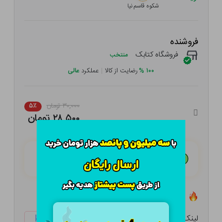
شکوه قاسم نیا
فروشنده
فروشگاه کتابک
منتخب
۱۰۰
%
رضایت از کالا
|
عملکرد
عالی
۳۰,۰۰۰ تومان
۵٪
۲۸,۵۰۰ تومان
هـر قسط با تــرب‌پــی:
۷,۱۲۵ تومان
۴ قسط مــاهـانـه؛ بـدون سـود، چـک و ضـامـن
تعداد ۱ عدد در انبار موجود است
لینک کوتاه:
ketabtala.com/sbp-53666