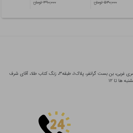
۵۳۰,۰۰۰ تومان
۳۹۰,۰۰۰ تومان
آدرس تحویل حضوری سفارشات: میدان انقلاب، خیابان انقلاب، خیابان ۱۲ فروردین، خیابان شهدای ژاندارمری غربی، بن بست گرانفر، پلاک۱، طبقه۳، زنگ کتاب طلا، آقای شرف