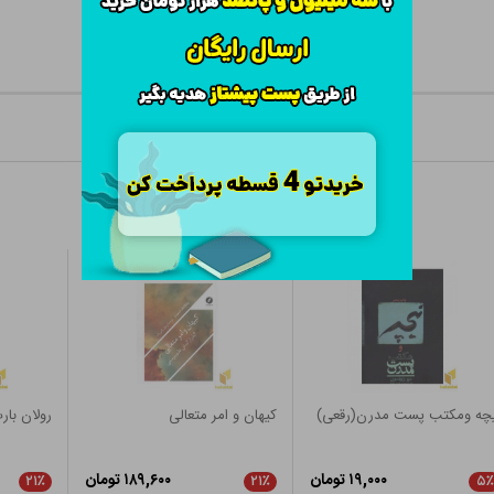
یچه ومکتب پست مدرن(رقعی)
کیهان و امر متعالی
رولان بار
۱۹,۰۰۰ تومان
۱۸۹,۶۰۰ تومان
۲۱٪
۲۱٪
۵٪