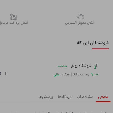
اﻣﮑﺎن ﺗﺤﻮﯾﻞ اﮐﺴﭙﺮس
امکان پرداخت در محل
فروشندگان این کالا
فروشگاه رواق
منتخب
گ
|
%
۱۰۰
عالی
رضایت از کالا
عملکرد
معرفی
مشخصات
دیدگاه‌ها
پرسش‌ها