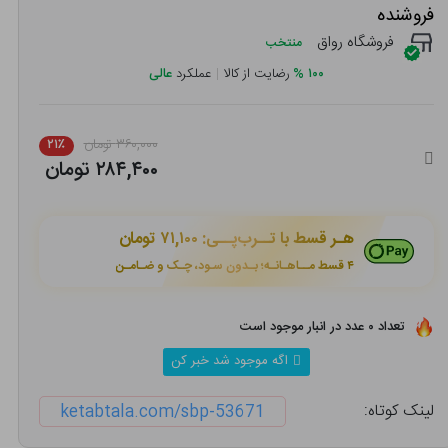
فروشنده
فروشگاه رواق
منتخب
۱۰۰
%
رضایت از کالا
|
عملکرد
عالی
۳۶۰,۰۰۰ تومان
۲۱٪
۲۸۴,۴۰۰ تومان
هـر قسط با تــرب‌پــی:
۷۱,۱۰۰ تومان
۴ قسط مــاهـانـه؛ بـدون سـود، چـک و ضـامـن
تعداد ۰ عدد در انبار موجود است
اگه موجود شد خبر کن
لینک کوتاه:
ketabtala.com/sbp-53671