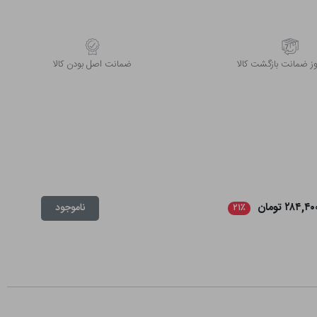
 ضمانت بازگشت کالا
ﺿﻤﺎﻧﺖ اﺻﻞ ﺑﻮدن ﮐﺎﻟﺎ
۲۸۴,۴ تومان
ناموجود
۲۱٪