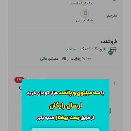
دیک کینگ اسمیت
مترجم:
ونداد مزارعی
فروشنده
فروشگاه کتابک
منتخب
۱۰۰
%
رضایت از کالا
|
عملکرد
عالی
۹۰,۰۰۰ تومان
۲۱٪
۷۱,۱۰۰ تومان
هـر قسط با تــرب‌پــی:
۱۷,۷۷۵ تومان
۴ قسط مــاهـانـه؛ بـدون سـود، چـک و ضـامـن