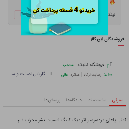
تعداد ۵ عدد در انبار موجود است
لینک کوتاه:
ketabtala.com/sbp-53673
فروشندگان این کالا
فروشگاه کتابک
منتخب
گارانتی اصالت و سلامت فی
|
%
۱۰۰
عالی
رضایت از کالا
عملکرد
معرفی
مشخصات
دیدگاه‌ها
پرسش‌ها
کتاب پاهای دردسرساز اثر دیک کینگ اسمیت نشر محراب قلم