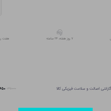
۷ روز ﻫﻔﺘﻪ، ۲۴ ﺳﺎﻋﺘﻪ
هفت روز
ارانتی اصالت و سلامت فیزیکی کالا
۰۶,۶۵۰
۱۳۵۰۰۰