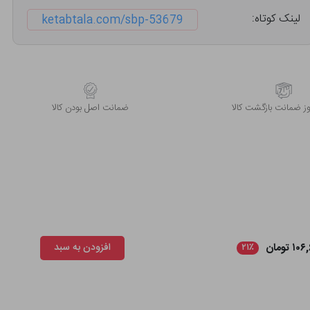
لینک کوتاه:
ketabtala.com/sbp-53679
 ضمانت بازگشت کالا
ﺿﻤﺎﻧﺖ اﺻﻞ ﺑﻮدن ﮐﺎﻟﺎ
۱ تومان
افزودن به سبد
۲۱٪