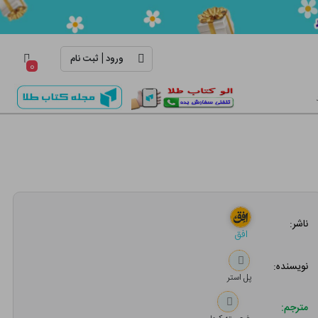
|
ورود
ثبت نام
۰
ناشر:
افق
نویسنده:
پل استر
مترجم: