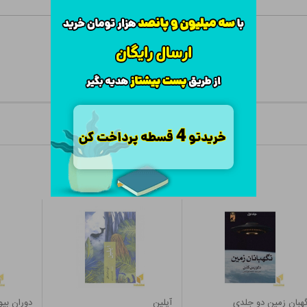
هبان زمین دو جلدی
آیلین
دوران بی