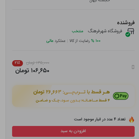
خجسته کیهان
فروشنده
فروشگاه شهرفرهنگ
منتخب
۱۰۰
%
رضایت از کالا
|
عملکرد
عالی
۱۳۵,۰۰۰ تومان
۲۱٪
۱۰۶,۶۵۰ تومان
هـر قسط با تــرب‌پــی:
۲۶,۶۶۳ تومان
۴ قسط مــاهـانـه؛ بـدون سـود، چـک و ضـامـن
تعداد ۴ عدد در انبار موجود است
افزودن به سبد