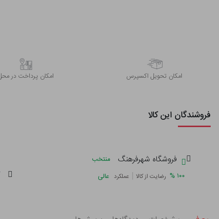
اﻣﮑﺎن ﺗﺤﻮﯾﻞ اﮐﺴﭙﺮس
امکان پرداخت در محل
فروشندگان این کالا
فروشگاه شهرفرهنگ
منتخب
گ
|
%
۱۰۰
عالی
رضایت از کالا
عملکرد