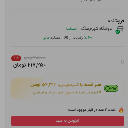
سید سعید کلاتی
فروشنده
فروشگاه شهرفرهنگ
منتخب
۱۰۰
%
رضایت از کالا
|
عملکرد
عالی
۲۷۵,۰۰۰ تومان
۲۱٪
۲۱۷,۲۵۰ تومان
هـر قسط با تــرب‌پــی:
۵۴,۳۱۳ تومان
۴ قسط مــاهـانـه؛ بـدون سـود، چـک و ضـامـن
تعداد ۲ عدد در انبار موجود است
افزودن به سبد