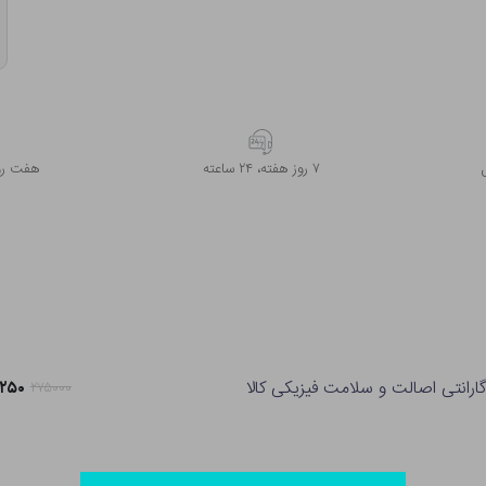
۷ روز ﻫﻔﺘﻪ، ۲۴ ﺳﺎﻋﺘﻪ
هفت روز
ارانتی اصالت و سلامت فیزیکی کالا
۱۷,۲۵۰
۲۷۵۰۰۰