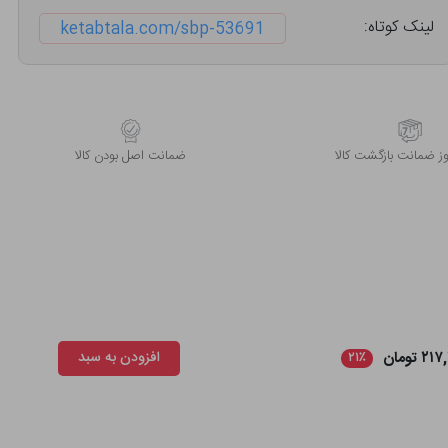
لینک کوتاه:
ketabtala.com/sbp-53691
 ضمانت بازگشت کالا
ﺿﻤﺎﻧﺖ اﺻﻞ ﺑﻮدن ﮐﺎﻟﺎ
۲ تومان
افزودن به سبد
۲۱٪