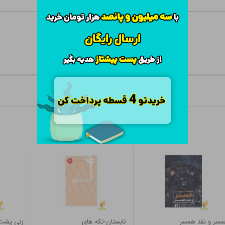
سر و نقد همسر
تابستان-تکه های
زنی پشت 