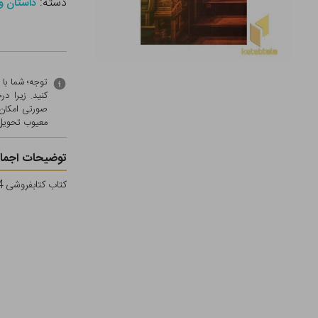
دسته:
داستان و
توجه؛ شما با
کنید. زیرا 
صورتی امکان 
معيوب تحویل 
توضیحات اجمال
کتاب کتابفروشی 24 ساعته آقای پنامبرا اثر رابین اسلوان نشر هیرمند