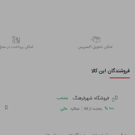
اﻣﮑﺎن ﺗﺤﻮﯾﻞ اﮐﺴﭙﺮس
امکان پرداخت در محل
فروشندگان این کالا
فروشگاه شهرفرهنگ
منتخب
گ
|
%
۱۰۰
عالی
رضایت از کالا
عملکرد