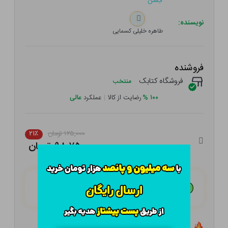
آبشن
نویسنده:
طاهره خلیلی کسمایی
فروشنده
فروشگاه کتابک
منتخب
۱۰۰
%
رضایت از کالا
|
عملکرد
عالی
۱۲۵,۰۰۰ تومان
۲۱٪
۹۸,۷۵۰ تومان
هـر قسط با تــرب‌پــی:
۲۴,۶۸۸ تومان
۴ قسط مــاهـانـه؛ بـدون سـود، چـک و ضـامـن
تعداد ۵ عدد در انبار موجود است