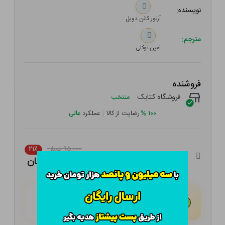
نویسنده:
آرتور کانن دویل
مترجم:
امین توکلی
فروشنده
فروشگاه کتابک
منتخب
۱۰۰
%
رضایت از کالا
|
عملکرد
عالی
۹۵,۰۰۰ تومان
۲۱٪
۷۵,۰۵۰ تومان
هـر قسط با تــرب‌پــی:
۱۸,۷۶۳ تومان
۴ قسط مــاهـانـه؛ بـدون سـود، چـک و ضـامـن