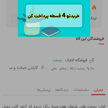
تعداد ۲ عدد در انبار موجود است
لینک کوتاه:
ketabtala.com/sbp-53702
فروشندگان این کالا
فروشگاه کتابک
منتخب
گارانتی اصالت و سلامت فی
|
%
۱۰۰
عالی
رضایت از کالا
عملکرد
معرفی
مشخصات
دیدگاه‌ها
پرسش‌ها
کتاب پرونده های شرلوک هلمز-سرباز رنگ پریده اثر آرتور کانن دویل