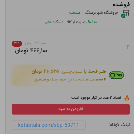
فروشنده
فروشگاه شهرفرهنگ
منتخب
۱۰۰
%
رضایت از کالا
|
عملکرد
عالی
۵۹۰,۰۰۰ تومان
۲۱٪
۴۶۶,۱۰۰ تومان
هـر قسط با تــرب‌پــی:
۱۱۶,۵۲۵ تومان
۴ قسط مــاهـانـه؛ بـدون سـود، چـک و ضـامـن
تعداد ۲ عدد در انبار موجود است
افزودن به سبد
لینک کوتاه:
ketabtala.com/sbp-53711