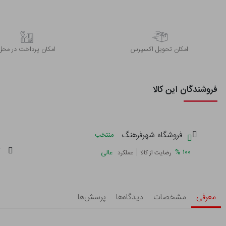
اﻣﮑﺎن ﺗﺤﻮﯾﻞ اﮐﺴﭙﺮس
امکان پرداخت در محل
فروشندگان این کالا
فروشگاه شهرفرهنگ
منتخب
گ
|
%
۱۰۰
عالی
رضایت از کالا
عملکرد
معرفی
مشخصات
دیدگاه‌ها
پرسش‌ها