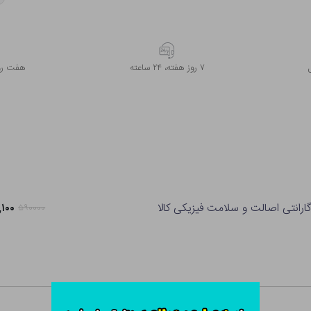
۷ روز ﻫﻔﺘﻪ، ۲۴ ﺳﺎﻋﺘﻪ
هفت روز
ارانتی اصالت و سلامت فیزیکی کالا
۶۶,۱۰۰
۵۹۰۰۰۰