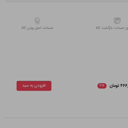
 ضمانت بازگشت کالا
ﺿﻤﺎﻧﺖ اﺻﻞ ﺑﻮدن ﮐﺎﻟﺎ
۴ تومان
افزودن به سبد
۲۱٪