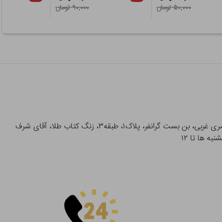
۵۰,۰۰۰ تومان
۹۰,۰۰۰ تومان
آدرس تحویل حضوری سفارشات: میدان انقلاب، خیابان انقلاب، خیابان ۱۲ فروردین، خیابان شهدای ژاندارمری غربی، بن بست گرانفر، پلاک۱، طبقه۳، زنگ کتاب طلا، آقای شرف