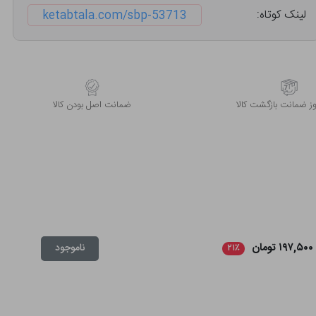
لینک کوتاه:
ketabtala.com/sbp-53713
 ضمانت بازگشت کالا
ﺿﻤﺎﻧﺖ اﺻﻞ ﺑﻮدن ﮐﺎﻟﺎ
۱۹۷,۵۰۰ تومان
ناموجود
۲۱٪