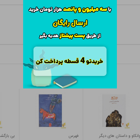
انکاو و داستان های دیگر
فهرس
بی بازگش