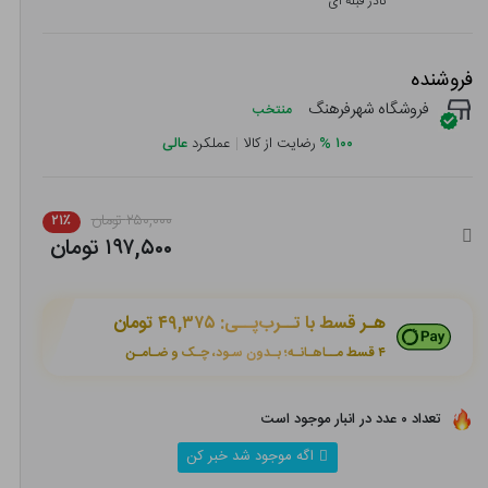
نادر قبله ای
فروشنده
فروشگاه شهرفرهنگ
منتخب
۱۰۰
%
رضایت از کالا
|
عملکرد
عالی
۲۵۰,۰۰۰ تومان
۲۱٪
۱۹۷,۵۰۰ تومان
هـر قسط با تــرب‌پــی:
۴۹,۳۷۵ تومان
۴ قسط مــاهـانـه؛ بـدون سـود، چـک و ضـامـن
تعداد ۰ عدد در انبار موجود است
اگه موجود شد خبر کن