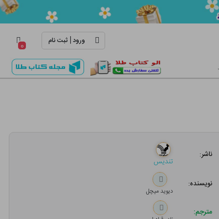
|
ورود
ثبت نام
۰
ناشر:
تندیس
نویسنده:
دیوید میچل
مترجم: