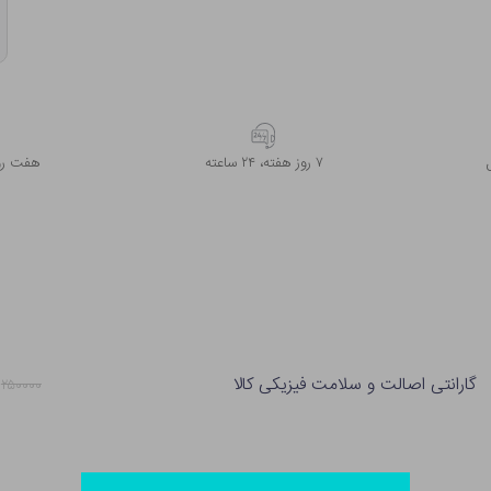
۷ روز ﻫﻔﺘﻪ، ۲۴ ﺳﺎﻋﺘﻪ
هفت روز
گارانتی اصالت و سلامت فیزیکی کالا
۲۵۰۰۰۰