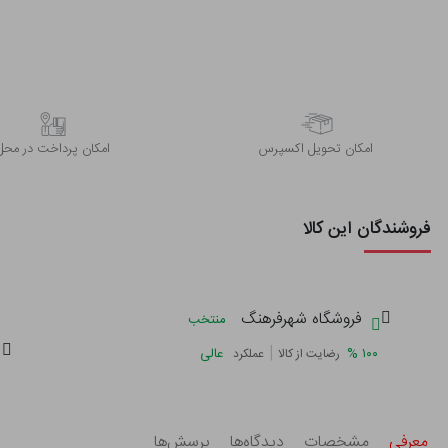
اﻣﮑﺎن ﺗﺤﻮﯾﻞ اﮐﺴﭙﺮس
امکان پرداخت در محل
فروشندگان این کالا
فروشگاه شهرفرهنگ
منتخب
|
%
۱۰۰
عالی
رضایت از کالا
عملکرد
معرفی
مشخصات
دیدگاه‌ها
پرسش‌ها