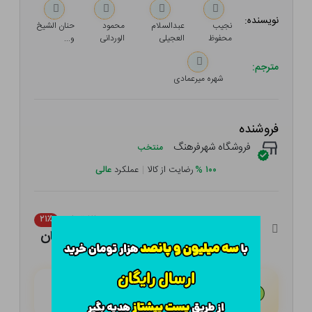
نویسنده:
نجیب
عبدالسلام
محمود
حنان الشیخ
محفوظ
العجیلی
الوردانی
و...
مترجم:
شهره میرعمادی
فروشنده
فروشگاه شهرفرهنگ
منتخب
۱۰۰
%
رضایت از کالا
|
عملکرد
عالی
۱۲۰,۰۰۰ تومان
۲۱٪
۹۴,۸۰۰ تومان
هـر قسط با تــرب‌پــی:
۲۳,۷۰۰ تومان
۴ قسط مــاهـانـه؛ بـدون سـود، چـک و ضـامـن