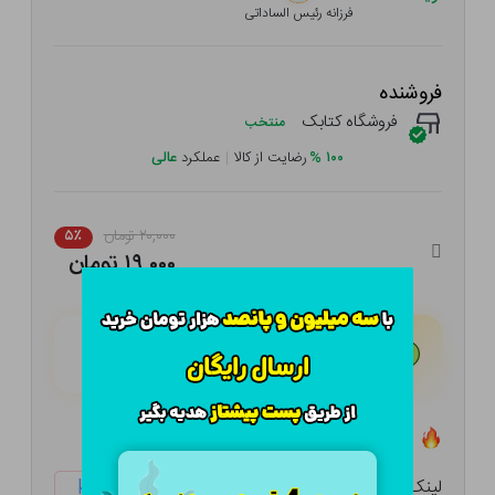
فرزانه رئیس الساداتی
فروشنده
فروشگاه کتابک
منتخب
۱۰۰
%
رضایت از کالا
|
عملکرد
عالی
۲۰,۰۰۰ تومان
۵٪
۱۹,۰۰۰ تومان
هـر قسط با تــرب‌پــی:
۴,۷۵۰ تومان
۴ قسط مــاهـانـه؛ بـدون سـود، چـک و ضـامـن
تعداد ۰ عدد در انبار موجود است
لینک کوتاه:
ketabtala.com/sbp-54150