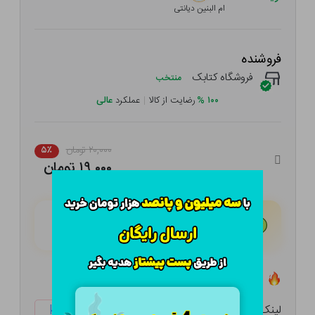
ام البنین دیانتی
فروشنده
فروشگاه کتابک
منتخب
۱۰۰
%
رضایت از کالا
|
عملکرد
عالی
۲۰,۰۰۰ تومان
۵٪
۱۹,۰۰۰ تومان
هـر قسط با تــرب‌پــی:
۴,۷۵۰ تومان
۴ قسط مــاهـانـه؛ بـدون سـود، چـک و ضـامـن
تعداد ۰ عدد در انبار موجود است
لینک کوتاه:
ketabtala.com/sbp-54151