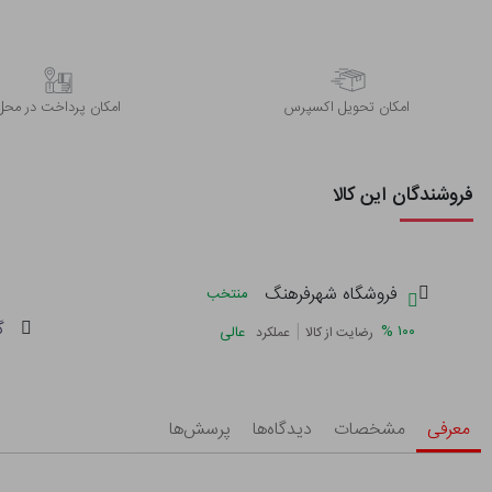
اﻣﮑﺎن ﺗﺤﻮﯾﻞ اﮐﺴﭙﺮس
امکان پرداخت در محل
فروشندگان این کالا
فروشگاه شهرفرهنگ
منتخب
گ
|
%
۱۰۰
عالی
رضایت از کالا
عملکرد
معرفی
مشخصات
دیدگاه‌ها
پرسش‌ها