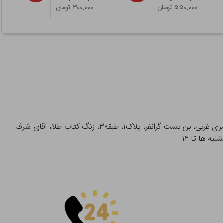
۵۵۰,۰۰۰ تومان
۳۰۰,۰۰۰ تومان
آدرس تحویل حضوری سفارشات: میدان انقلاب، خیابان انقلاب، خیابان ۱۲ فروردین، خیابان شهدای ژاندارمری غربی، بن بست گرانفر، پلاک۱، طبقه۳، زنگ کتاب طلا، آقای شرف