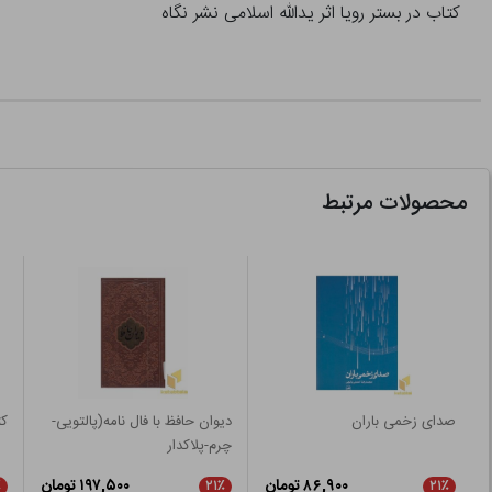
کتاب در بستر رویا اثر یدالله اسلامی نشر نگاه
محصولات مرتبط
صدای زخمی باران
دیوان حافظ با فال نامه(پالتویی-
ک
چرم-پلاکدار
۸۶,۹۰۰ تومان
۱۹۷,۵۰۰ تومان
٪
۲۱٪
۲۱٪