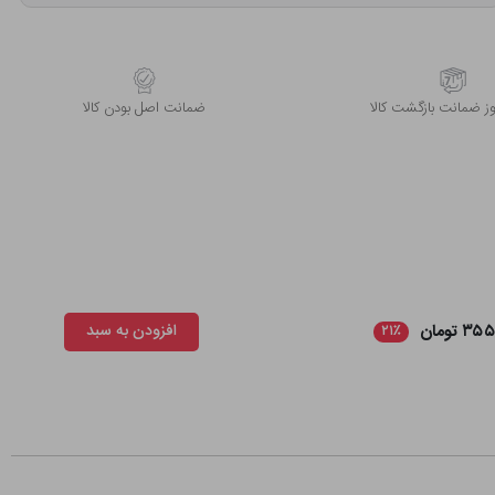
 ضمانت بازگشت کالا
ﺿﻤﺎﻧﺖ اﺻﻞ ﺑﻮدن ﮐﺎﻟﺎ
 تومان
افزودن به سبد
۲۱٪