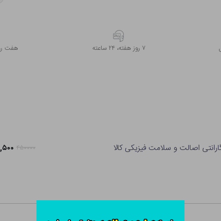
۷ روز ﻫﻔﺘﻪ، ۲۴ ﺳﺎﻋﺘﻪ
هفت روز
ارانتی اصالت و سلامت فیزیکی کالا
۳۵۵,۵۰۰
۴۵۰۰۰۰