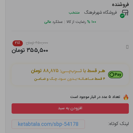
فروشنده
فروشگاه شهرفرهنگ
منتخب
۱۰۰
%
رضایت از کالا
|
عملکرد
عالی
۴۵۰,۰۰۰ تومان
۲۱٪
۳۵۵,۵۰۰ تومان
هـر قسط با تــرب‌پــی:
۸۸,۸۷۵ تومان
۴ قسط مــاهـانـه؛ بـدون سـود، چـک و ضـامـن
تعداد ۵ عدد در انبار موجود است
افزودن به سبد
لینک کوتاه:
ketabtala.com/sbp-54178