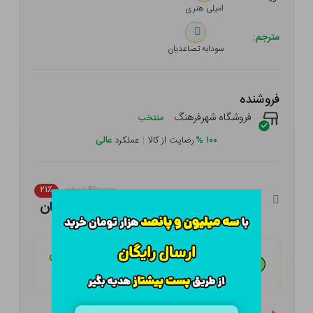
امیلی هنری
مترجم:
سودابه تصاعدیان
فروشنده
فروشگاه شهرفرهنگ
منتخب
۱۰۰
%
رضایت از کالا
|
عملکرد
عالی
۴۹۰,۰۰۰ تومان
۲۱٪
۳۸۷,۱۰۰ تومان
هـر قسط با تــرب‌پــی:
۹۶,۷۷۵ تومان
۴ قسط مــاهـانـه؛ بـدون سـود، چـک و ضـامـن