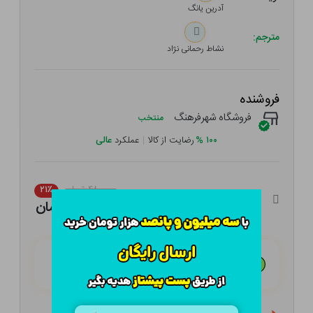
آدرین یانگ
مترجم:
نشاط رحمانی نژاد
فروشنده
فروشگاه شهرفرهنگ
منتخب
۱۰۰
%
رضایت از کالا
|
عملکرد
عالی
۴۸۰,۰۰۰ تومان
۲۱٪
۳۷۹,۲۰۰ تومان
هـر قسط با تــرب‌پــی:
۹۴,۸۰۰ تومان
۴ قسط مــاهـانـه؛ بـدون سـود، چـک و ضـامـن