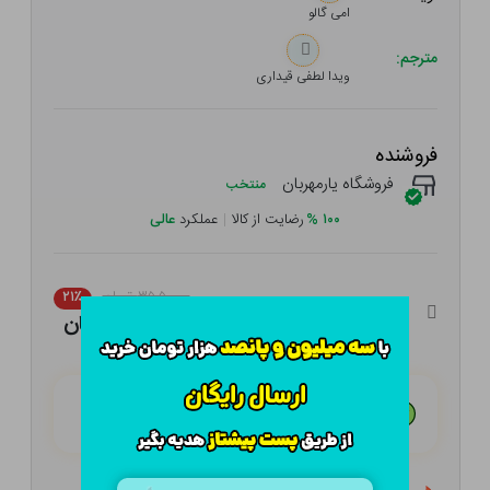
امی گالو
مترجم:
ویدا لطفی قیداری
فروشنده
فروشگاه یارمهربان
منتخب
۱۰۰
%
رضایت از کالا
|
عملکرد
عالی
۳۵۵,۰۰۰ تومان
۲۱٪
۲۸۰,۴۵۰ تومان
هـر قسط با تــرب‌پــی:
۷۰,۱۱۳ تومان
۴ قسط مــاهـانـه؛ بـدون سـود، چـک و ضـامـن