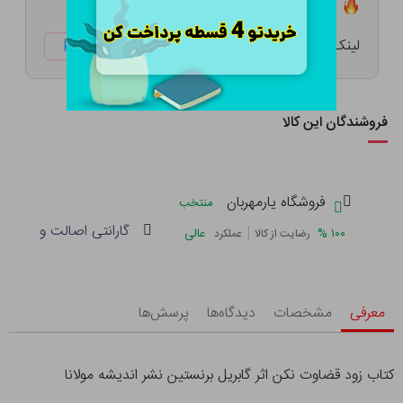
تعداد ۰ عدد در انبار موجود است
لینک کوتاه:
ketabtala.com/sbp-54198
فروشندگان این کالا
فروشگاه یارمهربان
منتخب
گارانتی اصالت و سلامت 
|
%
۱۰۰
عالی
رضایت از کالا
عملکرد
معرفی
مشخصات
دیدگاه‌ها
پرسش‌ها
کتاب زود قضاوت نکن اثر گابریل برنستین نشر اندیشه مولانا