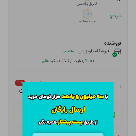
گابریل برنستین
مترجم:
نفیسه معتکف
فروشنده
فروشگاه یارمهربان
منتخب
۱۰۰
%
رضایت از کالا
|
عملکرد
عالی
۱۴۰,۰۰۰ تومان
۲۱٪
۱۱۰,۶۰۰ تومان
هـر قسط با تــرب‌پــی:
۲۷,۶۵۰ تومان
۴ قسط مــاهـانـه؛ بـدون سـود، چـک و ضـامـن