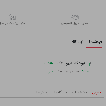
اﻣﮑﺎن ﺗﺤﻮﯾﻞ اﮐﺴﭙﺮس
امکان پرداخت در محل
فروشندگان این کالا
فروشگاه شهرفرهنگ
منتخب
|
%
۱۰۰
عالی
رضایت از کالا
عملکرد
معرفی
مشخصات
دیدگاه‌ها
پرسش‌ها