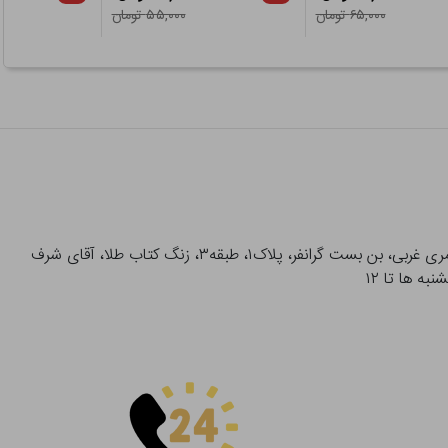
۶۵,۰۰۰ تومان
۵۵,۰۰۰ تومان
آدرس تحویل حضوری سفارشات: میدان انقلاب، خیابان انقلاب، خیابان ۱۲ فروردین، خیابان شهدای ژاندارمری غربی، بن بست گرانفر، پلاک۱، طبقه۳، زنگ کتاب طلا، آقای شرف