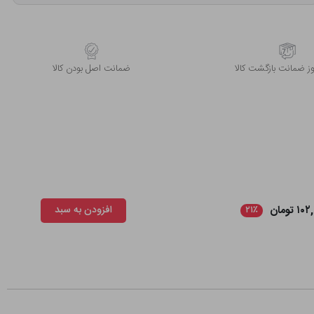
 ضمانت بازگشت کالا
ﺿﻤﺎﻧﺖ اﺻﻞ ﺑﻮدن ﮐﺎﻟﺎ
۱ تومان
افزودن به سبد
۲۱٪