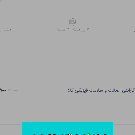
۷ روز ﻫﻔﺘﻪ، ۲۴ ﺳﺎﻋﺘﻪ
هفت روز
گارانتی اصالت و سلامت فیزیکی کالا
۰۲,۷۰۰
۱۳۰۰۰۰