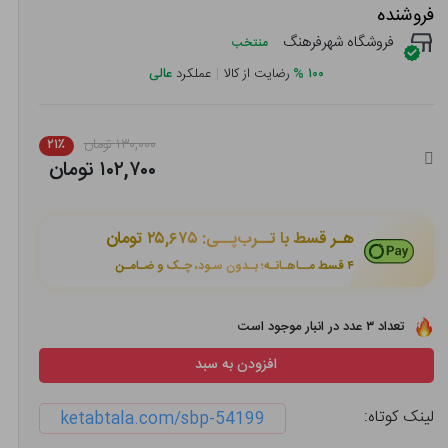
فروشنده
فروشگاه شهرفرهنگ
منتخب
۱۰۰
%
رضایت از کالا
|
عملکرد
عالی
۱۳۰,۰۰۰ تومان
۲۱٪
۱۰۲,۷۰۰ تومان
هـر قسط با تــرب‌پــی:
۲۵,۶۷۵ تومان
۴ قسط مــاهـانـه؛ بـدون سـود، چـک و ضـامـن
تعداد ۳ عدد در انبار موجود است
افزودن به سبد
لینک کوتاه:
ketabtala.com/sbp-54199