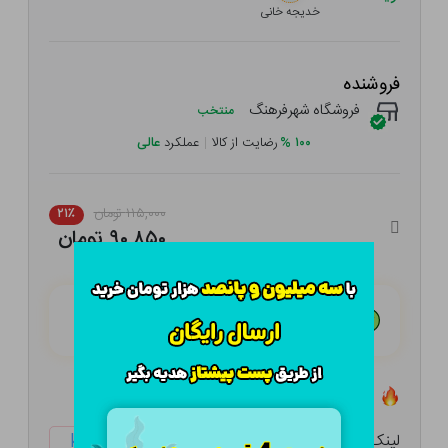
خدیجه خانی
فروشنده
فروشگاه شهرفرهنگ
منتخب
۱۰۰
%
رضایت از کالا
|
عملکرد
عالی
۱۱۵,۰۰۰ تومان
۲۱٪
۹۰,۸۵۰ تومان
هـر قسط با تــرب‌پــی:
۲۲,۷۱۳ تومان
۴ قسط مــاهـانـه؛ بـدون سـود، چـک و ضـامـن
تعداد ۳ عدد در انبار موجود است
لینک کوتاه:
ketabtala.com/sbp-54200