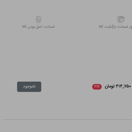
 ضمانت بازگشت کالا
ﺿﻤﺎﻧﺖ اﺻﻞ ﺑﻮدن ﮐﺎﻟﺎ
۴۱۴,۷۵۰ تومان
ناموجود
۲۱٪