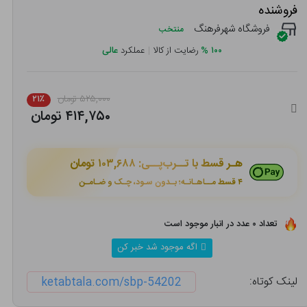
فروشنده
فروشگاه شهرفرهنگ
منتخب
۱۰۰
%
رضایت از کالا
|
عملکرد
عالی
۵۲۵,۰۰۰ تومان
۲۱٪
۴۱۴,۷۵۰ تومان
هـر قسط با تــرب‌پــی:
۱۰۳,۶۸۸ تومان
۴ قسط مــاهـانـه؛ بـدون سـود، چـک و ضـامـن
تعداد ۰ عدد در انبار موجود است
اگه موجود شد خبر کن
لینک کوتاه:
ketabtala.com/sbp-54202