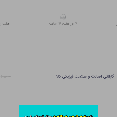
۷ روز ﻫﻔﺘﻪ، ۲۴ ﺳﺎﻋﺘﻪ
هفت روز
گارانتی اصالت و سلامت فیزیکی کالا
۵۲۵۰۰۰