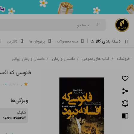
جستجو
دسته بندی کالا ها
همه محصولات
پرفروش ها
ناشرین
فروشگاه
/
کتاب های عمومی
/
داستان و رمان
/
داستان و رمان ایرانی
فانوسی که افسان
.
۰
(امتیاز
خری
ویژگی‌ها
شابک
۹۷۸۶۰۰۰۳۵۵۳۵۷