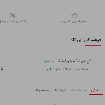
اﻣﮑﺎن ﺗﺤﻮﯾﻞ اﮐﺴﭙﺮس
امکان پرداخت در محل
فروشندگان این کالا
فروشگاه شهرفرهنگ
منتخب
|
%
۱۰۰
عالی
رضایت از کالا
عملکرد
معرفی
مشخصات
دیدگاه‌ها
پرسش‌ها