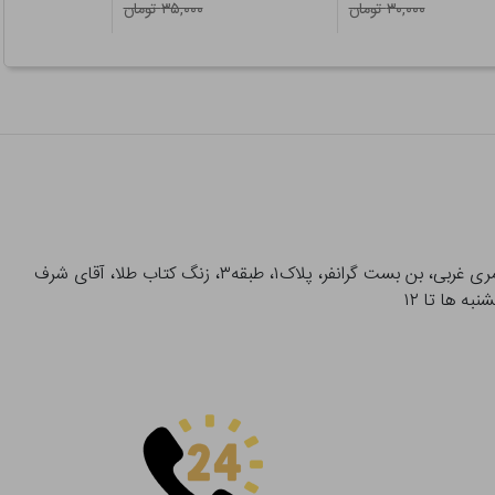
۳۰,۰۰۰ تومان
۳۵,۰۰۰ تومان
آدرس تحویل حضوری سفارشات: میدان انقلاب، خیابان انقلاب، خیابان ۱۲ فروردین، خیابان شهدای ژاندارمری غربی، بن بست گرانفر، پلاک۱، طبقه۳، زنگ کتاب طلا، آقای شرف