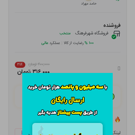
حامد مهراد
فروشنده
فروشگاه شهرفرهنگ
منتخب
۱۰۰
%
رضایت از کالا
|
عملکرد
عالی
۴۰۰,۰۰۰ تومان
۲۱٪
۳۱۶,۰۰۰ تومان
هـر قسط با تــرب‌پــی:
۷۹,۰۰۰ تومان
۴ قسط مــاهـانـه؛ بـدون سـود، چـک و ضـامـن
تعداد ۱ عدد در انبار موجود است
لینک کوتاه:
ketabtala.com/sbp-54203