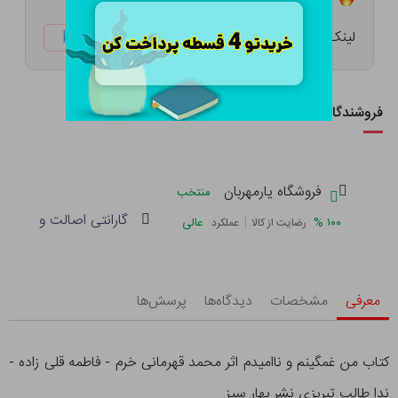
لینک کوتاه:
ketabtala.com/sbp-54206
فروشندگان این کالا
فروشگاه یارمهربان
منتخب
گارانتی اصالت و سلامت 
|
%
۱۰۰
عالی
رضایت از کالا
عملکرد
معرفی
مشخصات
دیدگاه‌ها
پرسش‌ها
کتاب من غمگینم و ناامیدم اثر محمد قهرمانی خرم - فاطمه قلی زاده -
ندا طالب تبریزی نشر بهار سیز