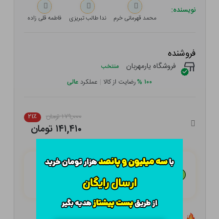
نویسنده:
محمد قهرمانی خرم
ندا طالب تبریزی
فاطمه قلی زاده
فروشنده
فروشگاه یارمهربان
منتخب
۱۰۰
%
رضایت از کالا
|
عملکرد
عالی
۱۷۹,۰۰۰ تومان
۲۱٪
۱۴۱,۴۱۰ تومان
هـر قسط با تــرب‌پــی:
۳۵,۳۵۳
تومان
۴ قسط مــاهـانـه؛ بـدون سـود، چـک و ضـامـن
تعداد ۶ عدد در انبار موجود است