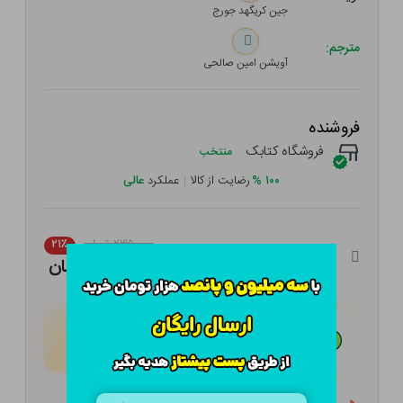
جین کریگهد جورج
مترجم:
آویشن امین صالحی
فروشنده
فروشگاه کتابک
منتخب
۱۰۰
%
رضایت از کالا
|
عملکرد
عالی
۲۳۵,۰۰۰ تومان
۲۱٪
۱۸۵,۶۵۰ تومان
هـر قسط با تــرب‌پــی:
۴۶,۴۱۳ تومان
۴ قسط مــاهـانـه؛ بـدون سـود، چـک و ضـامـن