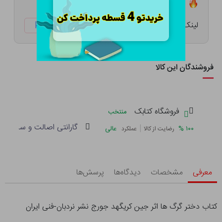
تعداد ۲ عدد در انبار موجود است
لینک کوتاه:
ketabtala.com/sbp-54213
فروشندگان این کالا
فروشگاه کتابک
منتخب
گارانتی اصالت و سلامت فی
|
%
۱۰۰
عالی
رضایت از کالا
عملکرد
معرفی
مشخصات
دیدگاه‌ها
پرسش‌ها
کتاب دختر گرگ ها اثر جین کریگهد جورج نشر نردبان-فنی ایران