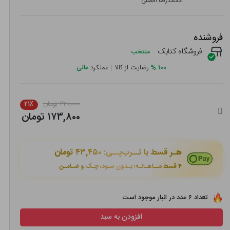
محمدرضا افضلی
فروشنده
فروشگاه کتابک
منتخب
۱۰۰
%
رضایت از کالا
|
عملکرد
عالی
۲۲۰,۰۰۰ تومان
۲۱٪
۱۷۳,۸۰۰ تومان
هـر قسط با تــرب‌پــی:
۴۳,۴۵۰ تومان
۴ قسط مــاهـانـه؛ بـدون سـود، چـک و ضـامـن
تعداد ۶ عدد در انبار موجود است
افزودن به سبد