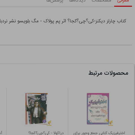
معرفی
مشخصات
دیدگاه‌ها
پرسش‌ها
کتاب چارلز دیکنز-کی؟چی؟کجا؟ اثر پم پولاک - مگ بلویسو نشر نردبان
محصولات مرتبط
اخترفیزیک کتابی جمع وجور برای
دراکولا - کی؟چی؟کجا؟
آم