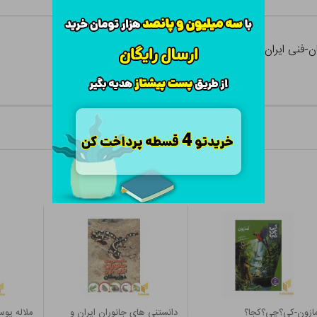
-فنی ایران
ازون-کی؟چی؟کجا؟
دانستنی های جانوران ایران و
ملاله یو