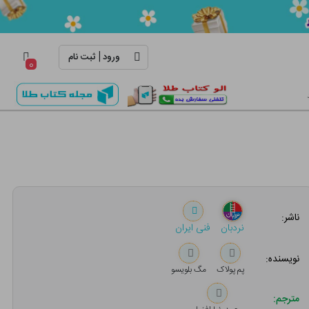
|
ورود
ثبت نام
۰
ناشر:
نردبان
فنی ایران
نویسنده:
پم پولاک
مگ بلویسو
مترجم: