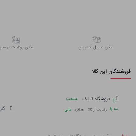
اﻣﮑﺎن ﺗﺤﻮﯾﻞ اﮐﺴﭙﺮس
امکان پرداخت در محل
فروشندگان این کالا
فروشگاه کتابک
منتخب
گار
|
%
۱۰۰
عالی
رضایت از کالا
عملکرد