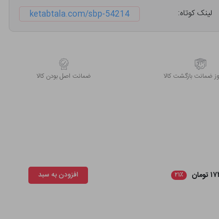
لینک کوتاه:
ketabtala.com/sbp-54214
 ضمانت بازگشت کالا
ﺿﻤﺎﻧﺖ اﺻﻞ ﺑﻮدن ﮐﺎﻟﺎ
ومان
افزودن به سبد
۲۱٪