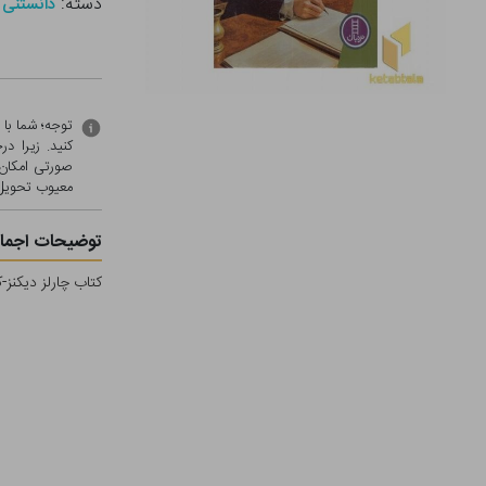
دسته:
دانستنی 
توجه؛ شما با
کنید. زیرا 
صورتی امکان 
معيوب تحویل 
توضیحات اجمال
کتاب چارلز دیکنز-