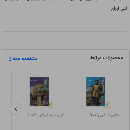
فنی ایران
محصولات مرتبط
مشاهده همه
ماژلان-کی؟چی؟کجا؟
کولوسئوم-کی؟چی؟کجا؟
100 حقیقت درباره-اختراعات