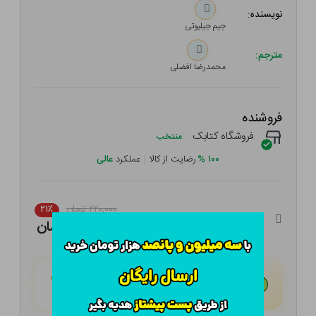
نویسنده:
جیم جیلیوتی
مترجم:
محمدرضا افضلی
فروشنده
فروشگاه کتابک
منتخب
۱۰۰
%
رضایت از کالا
|
عملکرد
عالی
۲۲۰,۰۰۰ تومان
۲۱٪
۱۷۳,۸۰۰ تومان
هـر قسط با تــرب‌پــی:
۴۳,۴۵۰ تومان
۴ قسط مــاهـانـه؛ بـدون سـود، چـک و ضـامـن