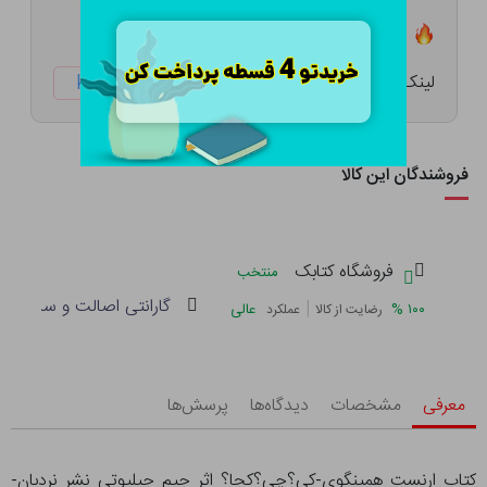
تعداد ۵ عدد در انبار موجود است
لینک کوتاه:
ketabtala.com/sbp-54216
فروشندگان این کالا
فروشگاه کتابک
منتخب
گارانتی اصالت و سلامت فی
|
%
۱۰۰
عالی
رضایت از کالا
عملکرد
معرفی
مشخصات
دیدگاه‌ها
پرسش‌ها
کتاب ارنست همینگوی-کی؟چی؟کجا؟ اثر جیم جیلیوتی نشر نردبان-