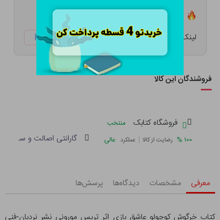
تعداد ۱۳ عدد در انبار موجود است
لینک کوتاه:
ketabtala.com/sbp-54220
فروشندگان این کالا
فروشگاه کتابک
منتخب
گارانتی اصالت و سلامت فی
|
%
۱۰۰
عالی
رضایت از کالا
عملکرد
معرفی
مشخصات
دیدگاه‌ها
پرسش‌ها
کتاب خرگوش کوچولو عاشق بازی اثر تریس مورونی نشر نردبان-فنی