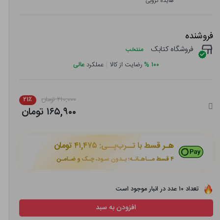
هایده کروبی
فروشنده
فروشگاه کتابک
منتخب
۱۰۰
%
رضایت از کالا
|
عملکرد
عالی
۲۱۰,۰۰۰ تومان
۲۱٪
۱۶۵,۹۰۰ تومان
هـر قسط با تــرب‌پــی:
۴۱,۴۷۵ تومان
۴ قسط مــاهـانـه؛ بـدون سـود، چـک و ضـامـن
تعداد ۱۰ عدد در انبار موجود است
افزودن به سبد