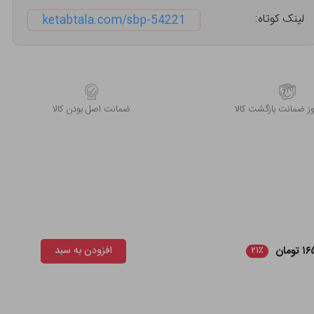
لینک کوتاه:
ketabtala.com/sbp-54221
 ضمانت بازگشت کالا
ﺿﻤﺎﻧﺖ اﺻﻞ ﺑﻮدن ﮐﺎﻟﺎ
ومان
افزودن به سبد
۲۱٪