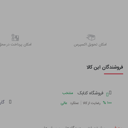
اﻣﮑﺎن ﺗﺤﻮﯾﻞ اﮐﺴﭙﺮس
امکان پرداخت در محل
فروشندگان این کالا
فروشگاه کتابک
منتخب
گار
|
%
۱۰۰
عالی
رضایت از کالا
عملکرد