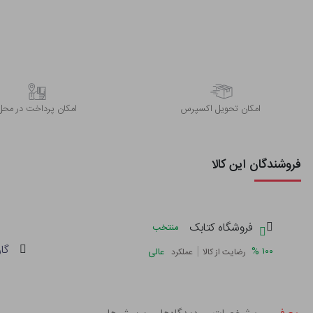
اﻣﮑﺎن ﺗﺤﻮﯾﻞ اﮐﺴﭙﺮس
امکان پرداخت در محل
فروشندگان این کالا
فروشگاه کتابک
منتخب
گا
|
%
۱۰۰
عالی
رضایت از کالا
عملکرد