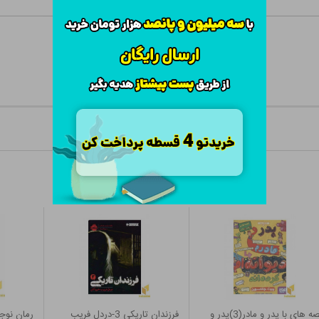
قصه های با پدر و مادر(3)پدر و
فرزندان تاریکی 3-دردل فریب