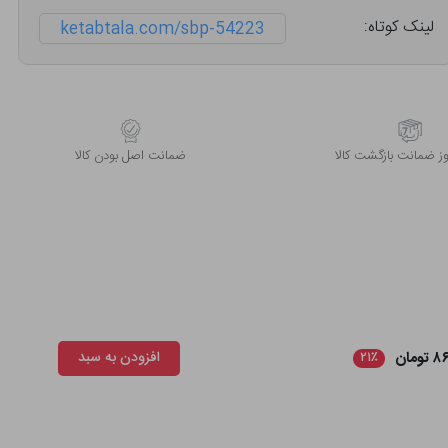
لینک کوتاه:
ketabtala.com/sbp-54223
 ضمانت بازگشت کالا
ﺿﻤﺎﻧﺖ اﺻﻞ ﺑﻮدن ﮐﺎﻟﺎ
ومان
افزودن به سبد
۲۱٪