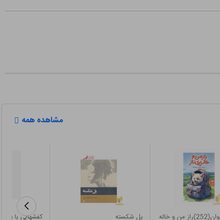
مشاهده همه
رمان نوجوان(252)راز من و خاله
پل شکسته
کفشهایی با پاپیو