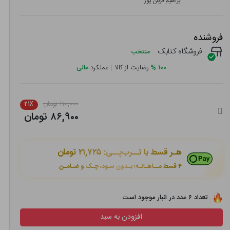
ابراهیم قربان پور
فروشنده
فروشگاه کتابک
منتخب
۱۰۰
%
رضایت از کالا
|
عملکرد
عالی
۱۱۰,۰۰۰ تومان
۲۱٪
۸۶,۹۰۰ تومان
هـر قسط با تــرب‌پــی:
۲۱,۷۲۵ تومان
۴ قسط مــاهـانـه؛ بـدون سـود، چـک و ضـامـن
تعداد ۶ عدد در انبار موجود است
افزودن به سبد