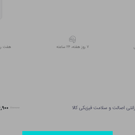
۷ روز ﻫﻔﺘﻪ، ۲۴ ﺳﺎﻋﺘﻪ
هفت روز
رانتی اصالت و سلامت فیزیکی کالا
۸۶,۹۰۰ ت
۱۱۰۰۰۰