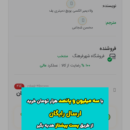
نویسنده:
ولادیمیر الکسی یویچ دمیتری یف
مترجم:
محسن شجاعی
فروشنده
فروشگاه شهرفرهنگ
منتخب
۱۰۰
%
رضایت از کالا
|
عملکرد
عالی
۲۵۰,۰۰۰ تومان
۲۱٪
۱۹۷,۵۰۰ تومان
هـر قسط با تــرب‌پــی:
۴۹,۳۷۵ تومان
۴ قسط مــاهـانـه؛ بـدون سـود، چـک و ضـامـن