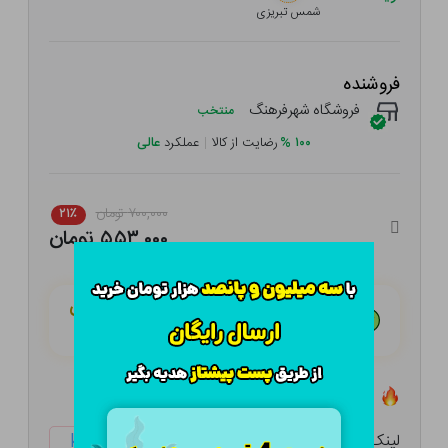
شمس تبریزی
فروشنده
فروشگاه شهرفرهنگ
منتخب
۱۰۰
%
رضایت از کالا
|
عملکرد
عالی
۷۰۰,۰۰۰ تومان
۲۱٪
۵۵۳,۰۰۰ تومان
هـر قسط با تــرب‌پــی:
۱۳۸,۲۵۰ تومان
۴ قسط مــاهـانـه؛ بـدون سـود، چـک و ضـامـن
تعداد ۴ عدد در انبار موجود است
لینک کوتاه:
ketabtala.com/sbp-54398