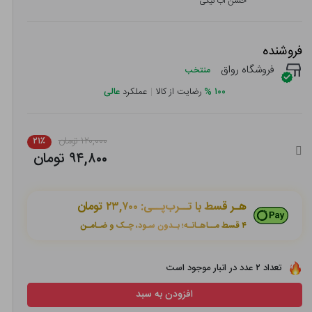
حسن آب نیکی
فروشنده
فروشگاه رواق
منتخب
۱۰۰
%
رضایت از کالا
|
عملکرد
عالی
۱۲۰,۰۰۰ تومان
۲۱٪
۹۴,۸۰۰ تومان
هـر قسط با تــرب‌پــی:
۲۳,۷۰۰ تومان
۴ قسط مــاهـانـه؛ بـدون سـود، چـک و ضـامـن
تعداد ۲ عدد در انبار موجود است
افزودن به سبد