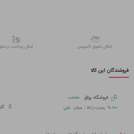
اﻣﮑﺎن ﺗﺤﻮﯾﻞ اﮐﺴﭙﺮس
امکان پرداخت در محل
فروشندگان این کالا
فروشگاه رواق
منتخب
گار
|
%
۱۰۰
عالی
رضایت از کالا
عملکرد