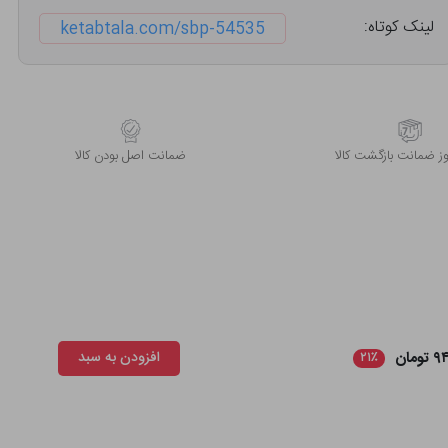
لینک کوتاه:
ketabtala.com/sbp-54535
 ضمانت بازگشت کالا
ﺿﻤﺎﻧﺖ اﺻﻞ ﺑﻮدن ﮐﺎﻟﺎ
ومان
افزودن به سبد
۲۱٪